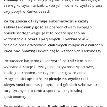
szereg korzyści i zniżek, z których można korzystać przez
cały pobyt w Karkonoszach.
Kartę gościa otrzymuje automatycznie każdy
zakwaterowany gość
za pośrednictwem swojego
obiektu noclegowego. Jest to prosty sposób na
korzystanie z
ofert specjalnych u partnerów
w
regionie oraz odkrywanie
ciekawych miejsc w okolicach
Peca pod Śnieżką
i innych części wschodnich Karkonoszy.
Posiadacze karty mogą korzystać ze
zniżek
m.in. na
wybrane atrakcje turystyczne, aktywności sportowe,
lokale gastronomiczne czy inne usługi w regionie.
Program oferuje także
inspiracje na wycieczki i
aktywności
podczas pobytu – od górskich szlaków i tras
turystycznych po centra sportowe czy lokalną
gastronomię.
Rezerwując nocleg przez
BookingPec.com
, zyskujesz nie