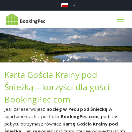
Karta Gościa Krainy pod
Śnieżką – korzyści dla gości
BookingPec.com
Jeśli zarezerwujesz
nocleg w Pecu pod Śnieżką
w
apartamentach z portfolio
BookingPec.com
, podczas
pobytu otrzymasz również
Kartę Gościa Krainy pod
Śnieżką
. Ten regionalny program oferuje odwiedzającym