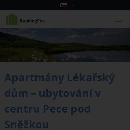
Apartmány Lékařský
dům – ubytování v
centru Pece pod
Sněžkou