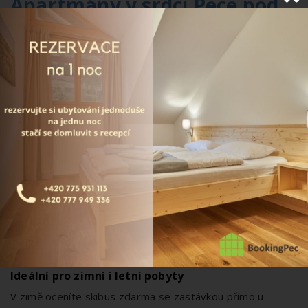
Apartmány v srdci Pece pod
Sněžkou
Výborná poloha v centru
Jednou z hlavních výhod ubytování je
poloha přímo v
centru Pece pod Sněžkou
. Díky tomu máte v blízkosti
restaurace, obchody, autobusové nádraží, skibus i
možnosti letních a zimních aktivit.
Pohodlné apartmány s kuchyňkou
Apartmány Lékařský dům nabízí praktické zázemí pro
hosty, kteří chtějí více soukromí a flexibility. Každý
apartmán má
vlastní kuchyňský kout, koupelnu s
toaletou, TV a satelitní příjem
.
Ideální pro zimní i letní pobyty
V zimě oceníte skibus zdarma se zastávkou přímo u