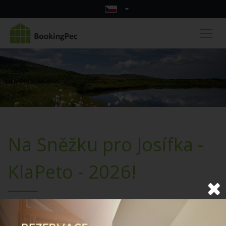
Na Sněžku pro Josífka -
KlaPeto - 2026!
Rezervujte si ubytování a přijeďte podpořit Josífka!